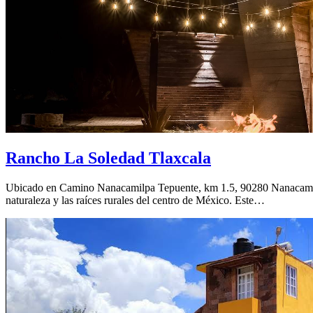
Rancho La Soledad Tlaxcala
Ubicado en Camino Nanacamilpa Tepuente, km 1.5, 90280 Nanacamilpa
naturaleza y las raíces rurales del centro de México. Este…