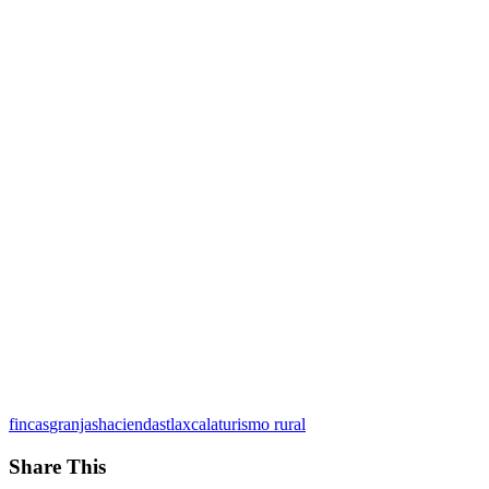
fincas
granjas
haciendas
tlaxcala
turismo rural
Share This