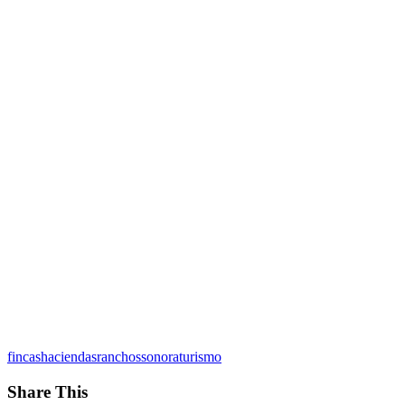
fincas
haciendas
ranchos
sonora
turismo
Share This