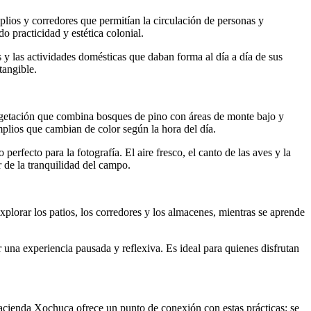
lios y corredores que permitían la circulación de personas y
o practicidad y estética colonial.
s y las actividades domésticas que daban forma al día a día de sus
tangible.
 vegetación que combina bosques de pino con áreas de monte bajo y
plios que cambian de color según la hora del día.
perfecto para la fotografía. El aire fresco, el canto de las aves y la
r de la tranquilidad del campo.
xplorar los patios, los corredores y los almacenes, mientras se aprende
r una experiencia pausada y reflexiva. Es ideal para quienes disfrutan
 Hacienda Xochuca ofrece un punto de conexión con estas prácticas: se