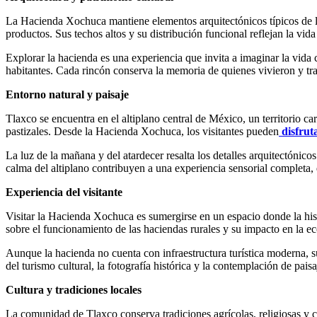
La Hacienda Xochuca mantiene elementos arquitectónicos típicos de las
productos. Sus techos altos y su distribución funcional reflejan la vid
Explorar la hacienda es una experiencia que invita a imaginar la vida 
habitantes. Cada rincón conserva la memoria de quienes vivieron y traba
Entorno natural y paisaje
Tlaxco se encuentra en el altiplano central de México, un territorio 
pastizales. Desde la Hacienda Xochuca, los visitantes pueden
disfrut
La luz de la mañana y del atardecer resalta los detalles arquitectónicos
calma del altiplano contribuyen a una experiencia sensorial completa, 
Experiencia del visitante
Visitar la Hacienda Xochuca es sumergirse en un espacio donde la histo
sobre el funcionamiento de las haciendas rurales y su impacto en la ec
Aunque la hacienda no cuenta con infraestructura turística moderna, su 
del turismo cultural, la fotografía histórica y la contemplación de paisa
Cultura y tradiciones locales
La comunidad de Tlaxco conserva tradiciones agrícolas, religiosas y c