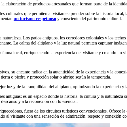
y la elaboración de productos artesanales que forman parte de la identida
des culturales que permiten al visitante aprender sobre la historia local,
fomentan
un turismo respetuoso
y consciente del patrimonio cultural.
la naturaleza. Los patios antiguos, los corredores coloniales y los tech
ante. La calma del altiplano y la luz natural permiten capturar imágene
y fauna local, enriqueciendo la experiencia del visitante y creando un v
os, su encanto radica en la autenticidad de la experiencia y la conexión 
ierra o piedra y protección solar o abrigo según la temporada.
jor luz y de la tranquilidad del altiplano, optimizando la experiencia y
ntiguas: es un espacio donde la historia, la cultura y la naturaleza s
l descanso y a la reconexión con lo esencial.
iquecedoras, fuera de los circuitos turísticos convencionales. Ofrece la 
ando al visitante con una sensación de admiración, respeto y conexión co