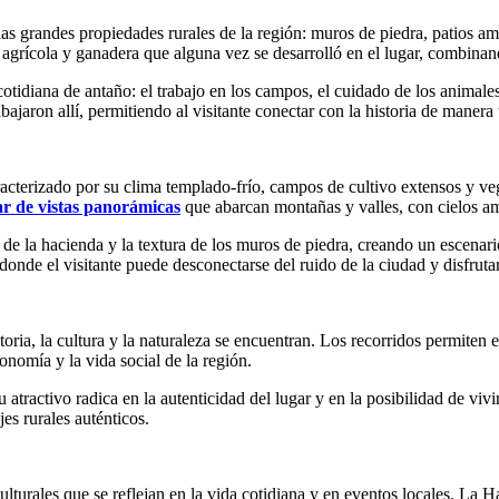
 grandes propiedades rurales de la región: muros de piedra, patios amp
a agrícola y ganadera que alguna vez se desarrolló en el lugar, combinand
cotidiana de antaño: el trabajo en los campos, el cuidado de los animale
jaron allí, permitiendo al visitante conectar con la historia de manera 
caracterizado por su clima templado-frío, campos de cultivo extensos y
ar de vistas panorámicas
que abarcan montañas y valles, con cielos am
 de la hacienda y la textura de los muros de piedra, creando un escenario 
donde el visitante puede desconectarse del ruido de la ciudad y disfruta
ria, la cultura y la naturaleza se encuentran. Los recorridos permiten e
onomía y la vida social de la región.
atractivo radica en la autenticidad del lugar y en la posibilidad de vivi
jes rurales auténticos.
ulturales que se reflejan en la vida cotidiana y en eventos locales. La