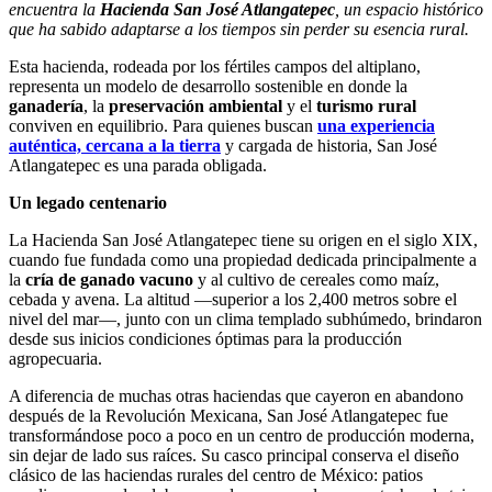
encuentra la
Hacienda San José Atlangatepec
, un espacio histórico
que ha sabido adaptarse a los tiempos sin perder su esencia rural.
Esta hacienda, rodeada por los fértiles campos del altiplano,
representa un modelo de desarrollo sostenible en donde la
ganadería
, la
preservación ambiental
y el
turismo rural
conviven en equilibrio. Para quienes buscan
una experiencia
auténtica, cercana a la tierra
y cargada de historia, San José
Atlangatepec es una parada obligada.
Un legado centenario
La Hacienda San José Atlangatepec tiene su origen en el siglo XIX,
cuando fue fundada como una propiedad dedicada principalmente a
la
cría de ganado vacuno
y al cultivo de cereales como maíz,
cebada y avena. La altitud —superior a los 2,400 metros sobre el
nivel del mar—, junto con un clima templado subhúmedo, brindaron
desde sus inicios condiciones óptimas para la producción
agropecuaria.
A diferencia de muchas otras haciendas que cayeron en abandono
después de la Revolución Mexicana, San José Atlangatepec fue
transformándose poco a poco en un centro de producción moderna,
sin dejar de lado sus raíces. Su casco principal conserva el diseño
clásico de las haciendas rurales del centro de México: patios