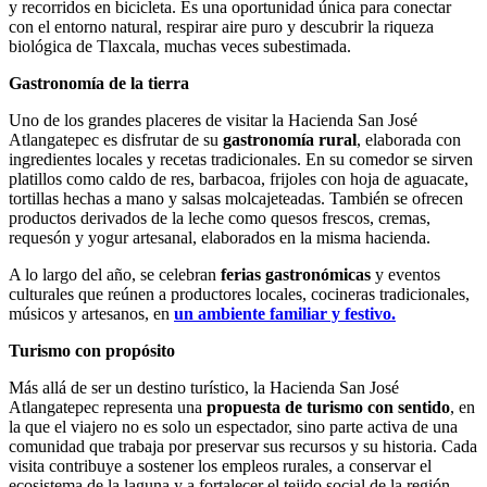
y recorridos en bicicleta. Es una oportunidad única para conectar
con el entorno natural, respirar aire puro y descubrir la riqueza
biológica de Tlaxcala, muchas veces subestimada.
Gastronomía de la tierra
Uno de los grandes placeres de visitar la Hacienda San José
Atlangatepec es disfrutar de su
gastronomía rural
, elaborada con
ingredientes locales y recetas tradicionales. En su comedor se sirven
platillos como caldo de res, barbacoa, frijoles con hoja de aguacate,
tortillas hechas a mano y salsas molcajeteadas. También se ofrecen
productos derivados de la leche como quesos frescos, cremas,
requesón y yogur artesanal, elaborados en la misma hacienda.
A lo largo del año, se celebran
ferias gastronómicas
y eventos
culturales que reúnen a productores locales, cocineras tradicionales,
músicos y artesanos, en
un ambiente familiar y festivo.
Turismo con propósito
Más allá de ser un destino turístico, la Hacienda San José
Atlangatepec representa una
propuesta de turismo con sentido
, en
la que el viajero no es solo un espectador, sino parte activa de una
comunidad que trabaja por preservar sus recursos y su historia. Cada
visita contribuye a sostener los empleos rurales, a conservar el
ecosistema de la laguna y a fortalecer el tejido social de la región.