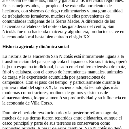
abastecían de alimentos, fibras y ganado a los mercados regionales.
En sus mejores años, la propiedad se extendía por cientos de
hectáreas, con sistemas de riego rudimentarios y una gran cantidad
de trabajadores jornaleros, muchos de ellos provenientes de
comunidades indígenas de la Sierra Madre. A diferencia de las
haciendas cafetaleras del norte o las ganaderas del centro, San
Nicolás fue una hacienda maicera y algodonera, productos clave en
la economía local hasta bien entrado el siglo XX.
Historia agrícola y dinámica social
La historia de la Hacienda San Nicolás está íntimamente ligada a la
transformación del paisaje agrícola chiapaneco. En sus inicios, operó
bajo un esquema tradicional, basado en el cultivo extensivo de maíz,
frijol y calabaza, con el apoyo de herramientas manuales, animales
de carga y la experiencia acumulada por generaciones de
campesinos. Con el paso del tiempo, y particularmente durante la
primera mitad del siglo XX, la hacienda adoptó tecnologías más
modernas como tractores, molinos de granos y sistemas de
almacenamiento, lo que aumentó su productividad y su influencia en
la economía de Villa Corzo.
Durante el periodo revolucionario y la posterior reforma agraria,
muchas de sus tierras fueron repartidas entre ejidatarios, aunque el
casco principal y parte de sus terrenos se conservaron como
propiedad privada. A pesar de estos cambios, San Nicolás no dejó