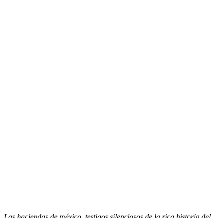
Las haciendas de méxico, testigos silenciosos de la rica historia del