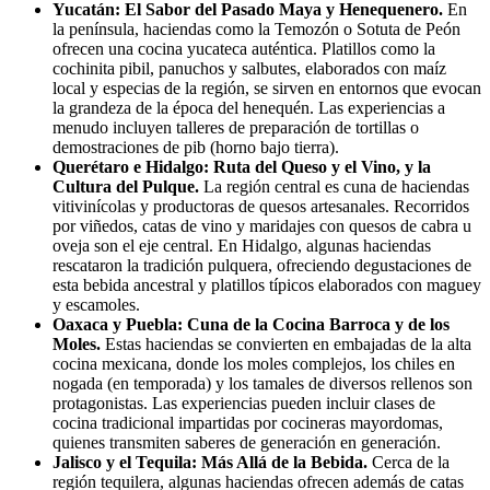
Yucatán: El Sabor del Pasado Maya y Henequenero.
En
la península, haciendas como la Temozón o Sotuta de Peón
ofrecen una cocina yucateca auténtica. Platillos como la
cochinita pibil, panuchos y salbutes, elaborados con maíz
local y especias de la región, se sirven en entornos que evocan
la grandeza de la época del henequén. Las experiencias a
menudo incluyen talleres de preparación de tortillas o
demostraciones de pib (horno bajo tierra).
Querétaro e Hidalgo: Ruta del Queso y el Vino, y la
Cultura del Pulque.
La región central es cuna de haciendas
vitivinícolas y productoras de quesos artesanales. Recorridos
por viñedos, catas de vino y maridajes con quesos de cabra u
oveja son el eje central. En Hidalgo, algunas haciendas
rescataron la tradición pulquera, ofreciendo degustaciones de
esta bebida ancestral y platillos típicos elaborados con maguey
y escamoles.
Oaxaca y Puebla: Cuna de la Cocina Barroca y de los
Moles.
Estas haciendas se convierten en embajadas de la alta
cocina mexicana, donde los moles complejos, los chiles en
nogada (en temporada) y los tamales de diversos rellenos son
protagonistas. Las experiencias pueden incluir clases de
cocina tradicional impartidas por cocineras mayordomas,
quienes transmiten saberes de generación en generación.
Jalisco y el Tequila: Más Allá de la Bebida.
Cerca de la
región tequilera, algunas haciendas ofrecen además de catas