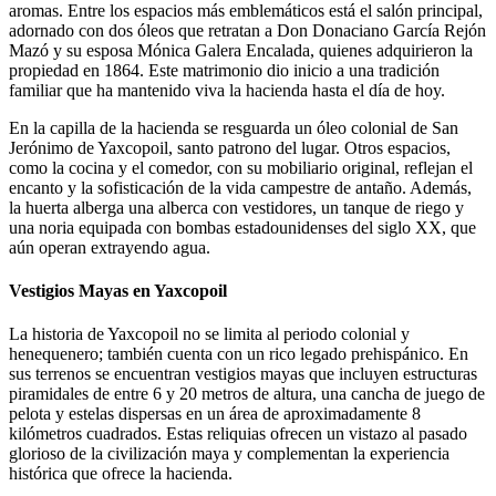
aromas. Entre los espacios más emblemáticos está el salón principal,
adornado con dos óleos que retratan a Don Donaciano García Rejón
Mazó y su esposa Mónica Galera Encalada, quienes adquirieron la
propiedad en 1864. Este matrimonio dio inicio a una tradición
familiar que ha mantenido viva la hacienda hasta el día de hoy.
En la capilla de la hacienda se resguarda un óleo colonial de San
Jerónimo de Yaxcopoil, santo patrono del lugar. Otros espacios,
como la cocina y el comedor, con su mobiliario original, reflejan el
encanto y la sofisticación de la vida campestre de antaño. Además,
la huerta alberga una alberca con vestidores, un tanque de riego y
una noria equipada con bombas estadounidenses del siglo XX, que
aún operan extrayendo agua.
Vestigios Mayas en Yaxcopoil
La historia de Yaxcopoil no se limita al periodo colonial y
henequenero; también cuenta con un rico legado prehispánico. En
sus terrenos se encuentran vestigios mayas que incluyen estructuras
piramidales de entre 6 y 20 metros de altura, una cancha de juego de
pelota y estelas dispersas en un área de aproximadamente 8
kilómetros cuadrados. Estas reliquias ofrecen un vistazo al pasado
glorioso de la civilización maya y complementan la experiencia
histórica que ofrece la hacienda.