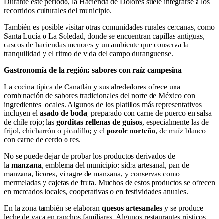
Durante este periodo, la Hacienda de Dolores suele integrarse a los
recorridos culturales del municipio.
También es posible visitar otras comunidades rurales cercanas, como
Santa Lucía o La Soledad, donde se encuentran capillas antiguas,
cascos de haciendas menores y un ambiente que conserva la
tranquilidad y el ritmo de vida del campo duranguense.
Gastronomía de la región: sabores con raíz campesina
La cocina típica de Canatlán y sus alrededores ofrece una
combinación de sabores tradicionales del norte de México con
ingredientes locales. Algunos de los platillos más representativos
incluyen el
asado de boda
, preparado con carne de puerco en salsa
de chile rojo; las
gorditas rellenas de guisos
, especialmente las de
frijol, chicharrón o picadillo; y el
pozole norteño
, de maíz blanco
con carne de cerdo o res.
No se puede dejar de probar los productos derivados de
la
manzana
, emblema del municipio: sidra artesanal, pan de
manzana, licores, vinagre de manzana, y conservas como
mermeladas y cajetas de fruta. Muchos de estos productos se ofrecen
en mercados locales, cooperativas o en festividades anuales.
En la zona también se elaboran
quesos artesanales
y se produce
leche de vaca en ranchos familiares. Algunos restaurantes rústicos