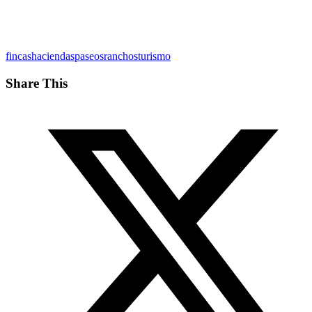
fincas
haciendas
paseos
ranchos
turismo
Share This