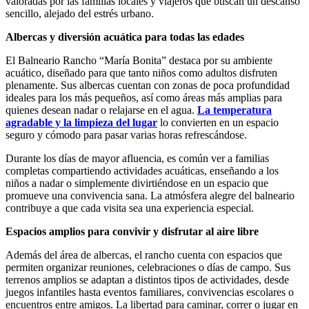
valoradas por las familias locales y viajeros que buscan un descanso
sencillo, alejado del estrés urbano.
Albercas y diversión acuática para todas las edades
El Balneario Rancho “María Bonita” destaca por su ambiente
acuático, diseñado para que tanto niños como adultos disfruten
plenamente. Sus albercas cuentan con zonas de poca profundidad
ideales para los más pequeños, así como áreas más amplias para
quienes desean nadar o relajarse en el agua.
La temperatura
agradable y la limpieza del lugar
lo convierten en un espacio
seguro y cómodo para pasar varias horas refrescándose.
Durante los días de mayor afluencia, es común ver a familias
completas compartiendo actividades acuáticas, enseñando a los
niños a nadar o simplemente divirtiéndose en un espacio que
promueve una convivencia sana. La atmósfera alegre del balneario
contribuye a que cada visita sea una experiencia especial.
Espacios amplios para convivir y disfrutar al aire libre
Además del área de albercas, el rancho cuenta con espacios que
permiten organizar reuniones, celebraciones o días de campo. Sus
terrenos amplios se adaptan a distintos tipos de actividades, desde
juegos infantiles hasta eventos familiares, convivencias escolares o
encuentros entre amigos. La libertad para caminar, correr o jugar en