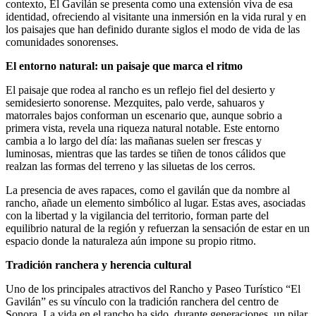
contexto, El Gavilán se presenta como una extensión viva de esa
identidad, ofreciendo al visitante una inmersión en la vida rural y en
los paisajes que han definido durante siglos el modo de vida de las
comunidades sonorenses.
El entorno natural: un paisaje que marca el ritmo
El paisaje que rodea al rancho es un reflejo fiel del desierto y
semidesierto sonorense. Mezquites, palo verde, sahuaros y
matorrales bajos conforman un escenario que, aunque sobrio a
primera vista, revela una riqueza natural notable. Este entorno
cambia a lo largo del día: las mañanas suelen ser frescas y
luminosas, mientras que las tardes se tiñen de tonos cálidos que
realzan las formas del terreno y las siluetas de los cerros.
La presencia de aves rapaces, como el gavilán que da nombre al
rancho, añade un elemento simbólico al lugar. Estas aves, asociadas
con la libertad y la vigilancia del territorio, forman parte del
equilibrio natural de la región y refuerzan la sensación de estar en un
espacio donde la naturaleza aún impone su propio ritmo.
Tradición ranchera y herencia cultural
Uno de los principales atractivos del Rancho y Paseo Turístico “El
Gavilán” es su vínculo con la tradición ranchera del centro de
Sonora. La vida en el rancho ha sido, durante generaciones, un pilar