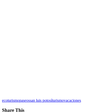
ecoturismo
paseos
san luis potosí
turismo
vacaciones
Share This