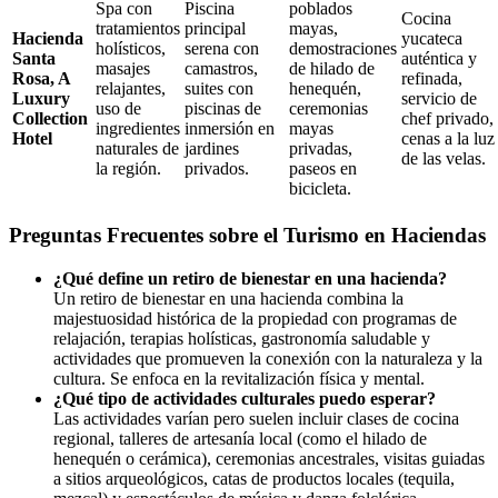
Spa con
Piscina
poblados
Cocina
tratamientos
principal
mayas,
Hacienda
yucateca
holísticos,
serena con
demostraciones
Santa
auténtica y
masajes
camastros,
de hilado de
Rosa, A
refinada,
relajantes,
suites con
henequén,
Luxury
servicio de
uso de
piscinas de
ceremonias
Collection
chef privado,
ingredientes
inmersión en
mayas
Hotel
cenas a la luz
naturales de
jardines
privadas,
de las velas.
la región.
privados.
paseos en
bicicleta.
Preguntas Frecuentes sobre el Turismo en Haciendas
¿Qué define un retiro de bienestar en una hacienda?
Un retiro de bienestar en una hacienda combina la
majestuosidad histórica de la propiedad con programas de
relajación, terapias holísticas, gastronomía saludable y
actividades que promueven la conexión con la naturaleza y la
cultura. Se enfoca en la revitalización física y mental.
¿Qué tipo de actividades culturales puedo esperar?
Las actividades varían pero suelen incluir clases de cocina
regional, talleres de artesanía local (como el hilado de
henequén o cerámica), ceremonias ancestrales, visitas guiadas
a sitios arqueológicos, catas de productos locales (tequila,