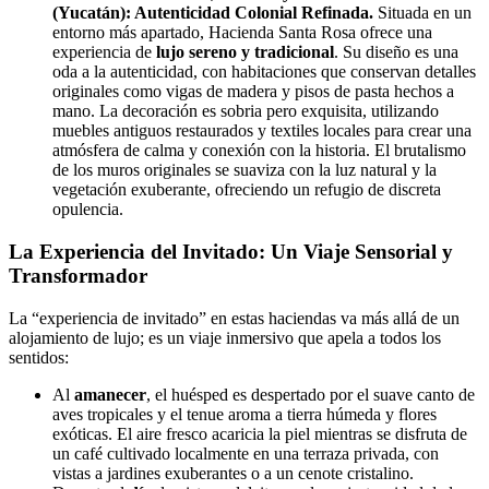
(Yucatán): Autenticidad Colonial Refinada.
Situada en un
entorno más apartado, Hacienda Santa Rosa ofrece una
experiencia de
lujo sereno y tradicional
. Su diseño es una
oda a la autenticidad, con habitaciones que conservan detalles
originales como vigas de madera y pisos de pasta hechos a
mano. La decoración es sobria pero exquisita, utilizando
muebles antiguos restaurados y textiles locales para crear una
atmósfera de calma y conexión con la historia. El brutalismo
de los muros originales se suaviza con la luz natural y la
vegetación exuberante, ofreciendo un refugio de discreta
opulencia.
La Experiencia del Invitado: Un Viaje Sensorial y
Transformador
La “experiencia de invitado” en estas haciendas va más allá de un
alojamiento de lujo; es un viaje inmersivo que apela a todos los
sentidos:
Al
amanecer
, el huésped es despertado por el suave canto de
aves tropicales y el tenue aroma a tierra húmeda y flores
exóticas. El aire fresco acaricia la piel mientras se disfruta de
un café cultivado localmente en una terraza privada, con
vistas a jardines exuberantes o a un cenote cristalino.