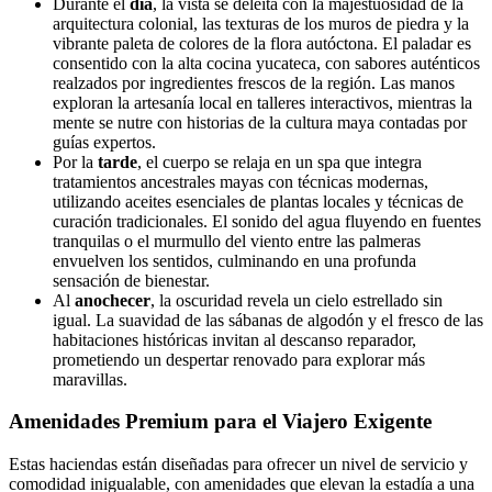
Durante el
día
, la vista se deleita con la majestuosidad de la
arquitectura colonial, las texturas de los muros de piedra y la
vibrante paleta de colores de la flora autóctona. El paladar es
consentido con la alta cocina yucateca, con sabores auténticos
realzados por ingredientes frescos de la región. Las manos
exploran la artesanía local en talleres interactivos, mientras la
mente se nutre con historias de la cultura maya contadas por
guías expertos.
Por la
tarde
, el cuerpo se relaja en un spa que integra
tratamientos ancestrales mayas con técnicas modernas,
utilizando aceites esenciales de plantas locales y técnicas de
curación tradicionales. El sonido del agua fluyendo en fuentes
tranquilas o el murmullo del viento entre las palmeras
envuelven los sentidos, culminando en una profunda
sensación de bienestar.
Al
anochecer
, la oscuridad revela un cielo estrellado sin
igual. La suavidad de las sábanas de algodón y el fresco de las
habitaciones históricas invitan al descanso reparador,
prometiendo un despertar renovado para explorar más
maravillas.
Amenidades Premium para el Viajero Exigente
Estas haciendas están diseñadas para ofrecer un nivel de servicio y
comodidad inigualable, con amenidades que elevan la estadía a una