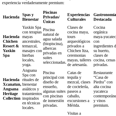
experiencia verdaderamente premium:
Piscinas
Spas y
Experiencias
Gastronomí
Hacienda
Privadas/
Bienestar
Culturales
Destacada
Únicas
Yaxkin Spa
Clases de
Cocina
Piscina
con terapias
cocina maya,
orgánica
natural de
Hacienda
mayas
tours
maya-yucatec
agua salada
Chichen
ancestrales,
arqueológicos
con
(biopiscina),
Resort &
temazcal,
privados a
ingredientes 
albercas
Yaxkin
masajes con
Chichen Itza,
su huerto,
privadas en
Spa
hierbas
ceremonias
clases de
suites
locales,
mayas, talleres
cocina, cenas
seleccionadas.
yoga.
de artesanía.
privadas.
Angsana
Piscina
Catas de
Restaurante
Spa con
principal con
tequila y
“Casa de
Hacienda
rituales de
diseño de
mezcal, clases
Piedra” con
Xcanatun,
bienestar
ensueño,
de coctelería,
alta cocina
Angsana
asiáticos y
algunas suites
paseos a
yucateca
Heritage
tratamientos
con piscinas
caballo,
contemporán
Collection
inspirados
de inmersión
excursiones a
y vinos
en técnicas
privadas.
Mérida.
premium.
locales.
Visitas a