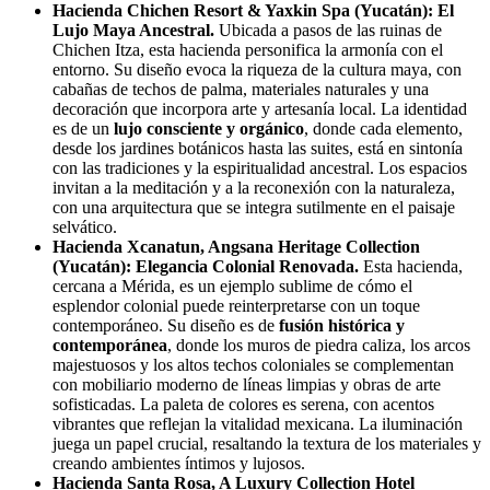
Hacienda Chichen Resort & Yaxkin Spa (Yucatán): El
Lujo Maya Ancestral.
Ubicada a pasos de las ruinas de
Chichen Itza, esta hacienda personifica la armonía con el
entorno. Su diseño evoca la riqueza de la cultura maya, con
cabañas de techos de palma, materiales naturales y una
decoración que incorpora arte y artesanía local. La identidad
es de un
lujo consciente y orgánico
, donde cada elemento,
desde los jardines botánicos hasta las suites, está en sintonía
con las tradiciones y la espiritualidad ancestral. Los espacios
invitan a la meditación y a la reconexión con la naturaleza,
con una arquitectura que se integra sutilmente en el paisaje
selvático.
Hacienda Xcanatun, Angsana Heritage Collection
(Yucatán): Elegancia Colonial Renovada.
Esta hacienda,
cercana a Mérida, es un ejemplo sublime de cómo el
esplendor colonial puede reinterpretarse con un toque
contemporáneo. Su diseño es de
fusión histórica y
contemporánea
, donde los muros de piedra caliza, los arcos
majestuosos y los altos techos coloniales se complementan
con mobiliario moderno de líneas limpias y obras de arte
sofisticadas. La paleta de colores es serena, con acentos
vibrantes que reflejan la vitalidad mexicana. La iluminación
juega un papel crucial, resaltando la textura de los materiales y
creando ambientes íntimos y lujosos.
Hacienda Santa Rosa, A Luxury Collection Hotel