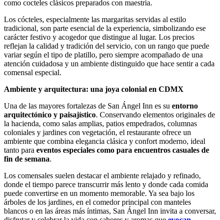
como cocteles clásicos preparados con maestría.
Los cócteles, especialmente las margaritas servidas al estilo
tradicional, son parte esencial de la experiencia, simbolizando ese
carácter festivo y acogedor que distingue al lugar. Los precios
reflejan la calidad y tradición del servicio, con un rango que puede
variar según el tipo de platillo, pero siempre acompañado de una
atención cuidadosa y un ambiente distinguido que hace sentir a cada
comensal especial.
Ambiente y arquitectura: una joya colonial en CDMX
Una de las mayores fortalezas de San Ángel Inn es su
entorno
arquitectónico y paisajístico
. Conservando elementos originales de
la hacienda, como salas amplias, patios empedrados, columnas
coloniales y jardines con vegetación, el restaurante ofrece un
ambiente que combina elegancia clásica y confort moderno, ideal
tanto para
eventos especiales como para encuentros casuales de
fin de semana
.
Los comensales suelen destacar el ambiente relajado y refinado,
donde el tiempo parece transcurrir más lento y donde cada comida
puede convertirse en un momento memorable. Ya sea bajo los
árboles de los jardines, en el comedor principal con manteles
blancos o en las áreas más íntimas, San Ángel Inn invita a conversar,
disfrutar y celebrar la vida con sabores y aromas que
evocan