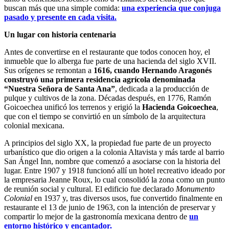
buscan más que una simple comida:
una experiencia que conjuga
pasado y presente en cada visita.
Un lugar con historia centenaria
Antes de convertirse en el restaurante que todos conocen hoy, el
inmueble que lo alberga fue parte de una hacienda del siglo XVII.
Sus orígenes se remontan a
1616, cuando Hernando Aragonés
construyó una primera residencia agrícola denominada
“Nuestra Señora de Santa Ana”
, dedicada a la producción de
pulque y cultivos de la zona. Décadas después, en 1776, Ramón
Goicoechea unificó los terrenos y erigió la
Hacienda Goicoechea
,
que con el tiempo se convirtió en un símbolo de la arquitectura
colonial mexicana.
A principios del siglo XX, la propiedad fue parte de un proyecto
urbanístico que dio origen a la colonia Altavista y más tarde al barrio
San Ángel Inn, nombre que comenzó a asociarse con la historia del
lugar. Entre 1907 y 1918 funcionó allí un hotel recreativo ideado por
la empresaria Jeanne Roux, lo cual consolidó la zona como un punto
de reunión social y cultural. El edificio fue declarado
Monumento
Colonial
en 1937 y, tras diversos usos, fue convertido finalmente en
restaurante el 13 de junio de 1963, con la intención de preservar y
compartir lo mejor de la gastronomía mexicana dentro de
un
entorno histórico y encantador.