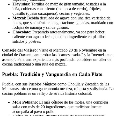
Tlayudas:
Tortillas de maíz de gran tamaño, tostadas a la
leña, cubiertas con asiento (manteca de cerdo), frijoles,
quesillo (queso oaxaqueño), cecina y vegetales.
Mezcal:
Bebida destilada de agave con una rica variedad de
notas, que se disfruta en degustaciones guiadas, maridado con
rodajas de naranja y sal de gusano.
Chocolate:
Preparado artesanalmente, ya sea para beber
caliente con agua o leche, o como ingrediente en platillos
salados y postres.
Consejo del Viajero:
Visite el Mercado 20 de Noviembre en la
ciudad de Oaxaca para probar las “carnes asadas” y la “memela con
asiento”. Para una experiencia más profunda, considere un taller de
cocina tradicional o una ruta del mezcal.
Puebla: Tradición y Vanguardia en Cada Plato
Puebla, con sus Pueblos Mágicos como Cholula y Zacatlán de las
Manzanas, ofrece una gastronomía mestiza, robusta y sofisticada. La
cocina poblana es un reflejo de su rica historia colonial.
Mole Poblano:
El más célebre de los moles, una compleja
salsa con más de 20 ingredientes, que tradicionalmente
acompaña al pavo o pollo.