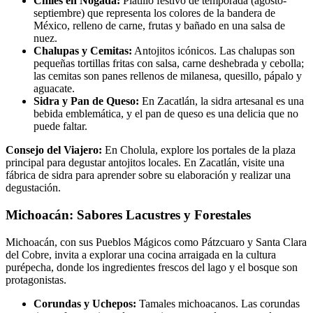
Chiles en Nogada:
Platillo festivo de temporada (agosto-
septiembre) que representa los colores de la bandera de
México, relleno de carne, frutas y bañado en una salsa de
nuez.
Chalupas y Cemitas:
Antojitos icónicos. Las chalupas son
pequeñas tortillas fritas con salsa, carne deshebrada y cebolla;
las cemitas son panes rellenos de milanesa, quesillo, pápalo y
aguacate.
Sidra y Pan de Queso:
En Zacatlán, la sidra artesanal es una
bebida emblemática, y el pan de queso es una delicia que no
puede faltar.
Consejo del Viajero:
En Cholula, explore los portales de la plaza
principal para degustar antojitos locales. En Zacatlán, visite una
fábrica de sidra para aprender sobre su elaboración y realizar una
degustación.
Michoacán: Sabores Lacustres y Forestales
Michoacán, con sus Pueblos Mágicos como Pátzcuaro y Santa Clara
del Cobre, invita a explorar una cocina arraigada en la cultura
purépecha, donde los ingredientes frescos del lago y el bosque son
protagonistas.
Corundas y Uchepos:
Tamales michoacanos. Las corundas