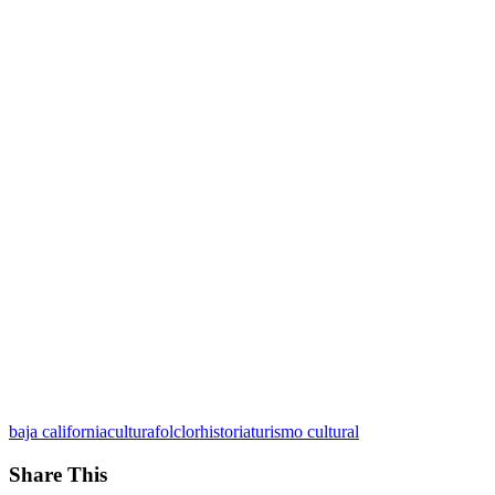
baja california
cultura
folclor
historia
turismo cultural
Share This