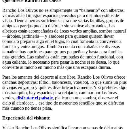
Qué ofrece Rancho Los Olivos
Rancho Los Olivos no es simplemente un “balneario” con albercas;
va más allá al integrar espacios pensados para distintos estilos de
visita. Tiene albercas suficientes para que varias familias, grupos de
amigos o parejas puedan disfrutar sin sentirse abarrotados. Las
albercas están acompañadas de áreas verdes amplias, sombra natural
—árboles, jardinería— y asadores para quienes quieren llevar
comida o preparar algo en el lugar, lo cual fomenta la convivencia
familiar y entre amigos. También cuenta con cabañas de diversos
tamaños: hay opciones para grupos pequeños y hasta para familias
más grandes. Las cabañas están equipadas de modo funcional, con
agua caliente, lo necesario para pasar la noche si se desea, lo que
convierte al rancho en mucho más que una escapada diurna.
Para los amantes del deporte al aire libre, Rancho Los Olivos ofrece
canchas deportivas: fútbol, baloncesto, voleibol, lo que suma un plus
si viajas en grupo y quieres divertirte activamente. Y si prefieres algo
más tranquilo, hay espacios para relajarte, caminar por las áreas
verdes,
disfrutar el paisaje
, platicar en una sombra, observar el
cielo al atardecer… ese tipo de momentos sencillos que se disfrutan
más cuando no tienes prisa.
Experiencia del visitante
Visitar Rancho Los Olivos significa llegar con ganas de dejar atrás