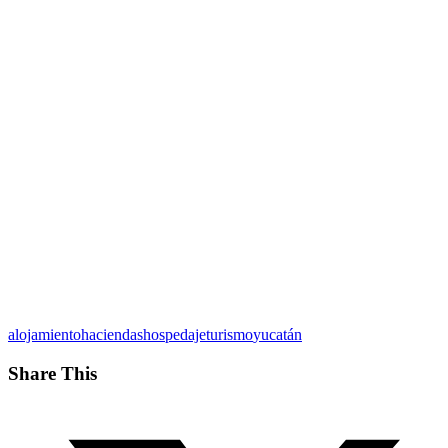
alojamiento
haciendas
hospedaje
turismo
yucatán
Share This