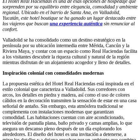
El Hotel Real Haciendas es una de esas opciones de hospedaje que
sorprenden por su equilibrio entre elegancia, comodidad y ambiente
regional. Ubicado en el barrio de Santa Ana, en Valladolid,
Yucatán, este hotel boutique se ha ganado un lugar destacado entre
los viajeros que buscan
una experiencia auténtica
sin renunciar al
confort.
Valladolid se ha consolidado como un destino estratégico en la
península por su ubicación intermedia entre Mérida, Cancún y la
Riviera Maya, y contar con un espacio como Real Haciendas facilita
a los visitantes descubrir la riqueza cultural y natural de la región
mientras disfrutan de un alojamiento acogedor y lleno de detalles.
Inspiración colonial con comodidades modernas
La propuesta estética del Hotel Real Haciendas está inspirada en el
estilo colonial que caracteriza a Valladolid. Sus corredores con
arcos, los detalles en piedra y madera, así como el uso de colores
cálidos en la decoración transmiten la sensación de estar en una casa
señorial de antaño. Sin embargo, esta atmósfera tradicional se
complementa con instalaciones modernas que garantizan
comodidad. Las habitaciones cuentan con aire acondicionado,
televisión de pantalla plana, baño privado y camas amplias, lo que
asegura un descanso pleno después de un día explorando los
alrededores. El diseño del hotel es una invitación a detenerse, a
mirar los detalles y a dejarse envolver por un ambiente que combina