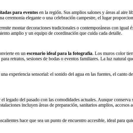
itadas para eventos
en la región. Sus amplios salones y áreas al aire li
una ceremonia elegante o una celebración campestre, el lugar proporcio
rmite montar decoraciones tradicionales o contemporáneas con igual éxi
iento amplio y un equipo de coordinación que cuida cada detalle.
convierte en un
escenario ideal para la fotografía
. Los muros color tier
ra retratos, sesiones de bodas o eventos familiares. La luz natural que s
 una experiencia sensorial: el sonido del agua en las fuentes, el canto 
 el legado del pasado con las comodidades actuales. Aunque conserva su 
instalaciones incluyen áreas de preparación, sanitarios amplios, acceso
calientes hace que sea un punto de encuentro accesible, ideal para qui