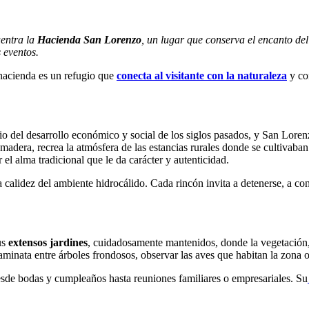
uentra la
Hacienda San Lorenzo
, un lugar que conserva el encanto de
 eventos.
 hacienda es un refugio que
conecta al visitante con la naturaleza
y con
 del desarrollo económico y social de los siglos pasados, y San Lorenz
adera, recrea la atmósfera de las estancias rurales donde se cultivaban l
el alma tradicional que le da carácter y autenticidad.
a calidez del ambiente hidrocálido. Cada rincón invita a detenerse, a cont
us
extensos jardines
, cuidadosamente mantenidos, donde la vegetación, 
minata entre árboles frondosos, observar las aves que habitan la zona o
esde bodas y cumpleaños hasta reuniones familiares o empresariales. Su