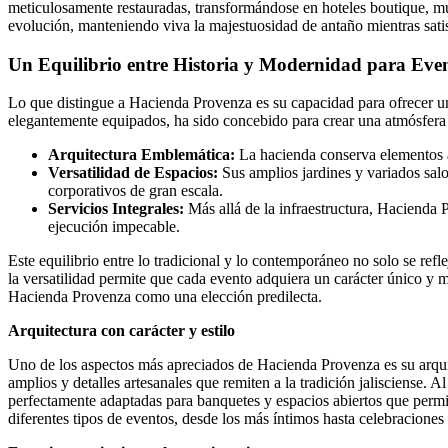
meticulosamente restauradas, transformándose en hoteles boutique, mu
evolución, manteniendo viva la majestuosidad de antaño mientras sati
Un Equilibrio entre Historia y Modernidad para Even
Lo que distingue a Hacienda Provenza es su capacidad para ofrecer un 
elegantemente equipados, ha sido concebido para crear una atmósfera d
Arquitectura Emblemática:
La hacienda conserva elementos ar
Versatilidad de Espacios:
Sus amplios jardines y variados salo
corporativos de gran escala.
Servicios Integrales:
Más allá de la infraestructura, Hacienda 
ejecución impecable.
Este equilibrio entre lo tradicional y lo contemporáneo no solo se refl
la versatilidad permite que cada evento adquiera un carácter único y m
Hacienda Provenza como una elección predilecta.
Arquitectura con carácter y estilo
Uno de los aspectos más apreciados de Hacienda Provenza es su arquite
amplios y detalles artesanales que remiten a la tradición jalisciens
perfectamente adaptadas para banquetes y espacios abiertos que permite
diferentes tipos de eventos, desde los más íntimos hasta celebracione