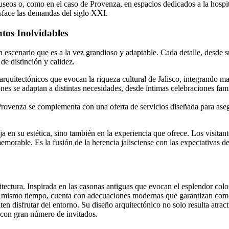
seos o, como en el caso de Provenza, en espacios dedicados a la hospit
sface las demandas del siglo XXI.
tos Inolvidables
escenario que es a la vez grandioso y adaptable. Cada detalle, desde s
e distinción y calidez.
quitectónicos que evocan la riqueza cultural de Jalisco, integrando ma
nes se adaptan a distintas necesidades, desde íntimas celebraciones fa
Provenza se complementa con una oferta de servicios diseñada para asegur
eja en su estética, sino también en la experiencia que ofrece. Los visita
emorable. Es la fusión de la herencia jalisciense con las expectativas 
ctura. Inspirada en las casonas antiguas que evocan el esplendor coloni
e. Al mismo tiempo, cuenta con adecuaciones modernas que garantizan co
n disfrutar del entorno. Su diseño arquitectónico no solo resulta atracti
s con gran número de invitados.