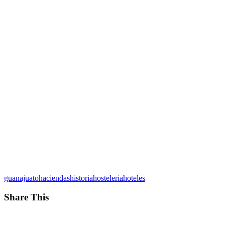
guanajuato
haciendas
historia
hosteleria
hoteles
Share This