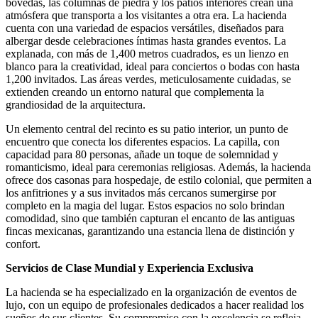
bóvedas, las columnas de piedra y los patios interiores crean una
atmósfera que transporta a los visitantes a otra era. La hacienda
cuenta con una variedad de espacios versátiles, diseñados para
albergar desde celebraciones íntimas hasta grandes eventos. La
explanada, con más de 1,400 metros cuadrados, es un lienzo en
blanco para la creatividad, ideal para conciertos o bodas con hasta
1,200 invitados. Las áreas verdes, meticulosamente cuidadas, se
extienden creando un entorno natural que complementa la
grandiosidad de la arquitectura.
Un elemento central del recinto es su patio interior, un punto de
encuentro que conecta los diferentes espacios. La capilla, con
capacidad para 80 personas, añade un toque de solemnidad y
romanticismo, ideal para ceremonias religiosas. Además, la hacienda
ofrece dos casonas para hospedaje, de estilo colonial, que permiten a
los anfitriones y a sus invitados más cercanos sumergirse por
completo en la magia del lugar. Estos espacios no solo brindan
comodidad, sino que también capturan el encanto de las antiguas
fincas mexicanas, garantizando una estancia llena de distinción y
confort.
Servicios de Clase Mundial y Experiencia Exclusiva
La hacienda se ha especializado en la organización de eventos de
lujo, con un equipo de profesionales dedicados a hacer realidad los
sueños de sus clientes. Su compromiso con la excelencia se refleja