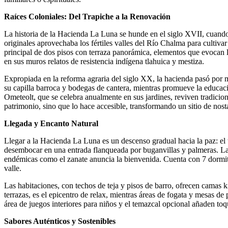
Raíces Coloniales: Del Trapiche a la Renovación
La historia de la Hacienda La Luna se hunde en el siglo XVII, cuando
originales aprovechaba los fértiles valles del Río Chalma para cultiva
principal de dos pisos con terraza panorámica, elementos que evocan 
en sus muros relatos de resistencia indígena tlahuica y mestiza.
Expropiada en la reforma agraria del siglo XX, la hacienda pasó por ma
su capilla barroca y bodegas de cantera, mientras promueve la educaci
Ometeolt, que se celebra anualmente en sus jardines, reviven tradicion
patrimonio, sino que lo hace accesible, transformando un sitio de nosta
Llegada y Encanto Natural
Llegar a la Hacienda La Luna es un descenso gradual hacia la paz: el 
desembocar en una entrada flanqueada por buganvillas y palmeras. La 
endémicas como el zanate anuncia la bienvenida. Cuenta con 7 dormitor
valle.
Las habitaciones, con techos de teja y pisos de barro, ofrecen camas 
terrazas, es el epicentro de relax, mientras áreas de fogata y mesas d
área de juegos interiores para niños y el temazcal opcional añaden toqu
Sabores Auténticos y Sostenibles