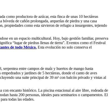
ada como productora de azúcar, esta finca de unas 10 hectáreas
r la bóveda de cañón prolongada, arquerías de piedra y una casa
, propiedades como esta sirvieron de refugio a insurgentes, tejiendo
dose en un espacio multicultural. Hoy, bajo gestión familiar, preserva
nifica “lugar de piedras llenas de tierra”. Eventos como el Festival
itantes de todo México.
Esta evolución no solo conserva el
2.8, serpentea entre campos de maíz y huertos de mango hasta
s empedrados y jardines de 5 hectáreas, donde el canto de aves
cluyendo una suite principal de 39 m² con balcón privado y vistas al
con encanto histórico. La piscina estacional al aire libre, rodeada de
acomodan hasta 200 personas, ideales para seminarios o campamentos. El
 para todas las edades.