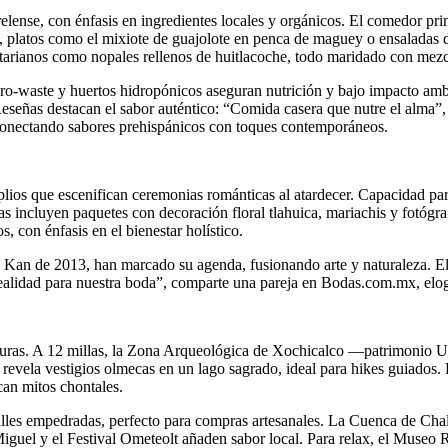
se, con énfasis en ingredientes locales y orgánicos. El comedor princi
 platos como el mixiote de guajolote en penca de maguey o ensaladas de 
getarianos como nopales rellenos de huitlacoche, todo maridado con mez
 zero-waste y huertos hidropónicos aseguran nutrición y bajo impacto a
Reseñas destacan el sabor auténtico: “Comida casera que nutre el alma”
 conectando sabores prehispánicos con toques contemporáneos.
lios que escenifican ceremonias románticas al atardecer. Capacidad par
as incluyen paquetes con decoración floral tlahuica, mariachis y fotógraf
, con énfasis en el bienestar holístico.
lin Kan de 2013, han marcado su agenda, fusionando arte y naturaleza. 
realidad para nuestra boda”, comparte una pareja en Bodas.com.mx, elogi
venturas. A 12 millas, la Zona Arqueológica de Xochicalco —patrimoni
 revela vestigios olmecas en un lago sagrado, ideal para hikes guiado
can mitos chontales.
 calles empedradas, perfecto para compras artesanales. La Cuenca de Ch
iguel y el Festival Ometeolt añaden sabor local. Para relax, el Museo 