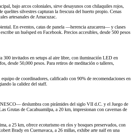
pal, bajo arcos coloniales, sirve desayunos con chilaquiles rojos,
quelites silvestres capturan la frescura del huerto propio. Cenas
cales artesanales de Amacuzac.
mbiental. En eventos, catas de panela —herencia azucarera— y clases
, escribe un huésped en Facebook. Precios accesibles, desde 500 pesos
a 300 invitados en setups al aire libre, con iluminación LED en
os, desde 50,000 pesos. Para retiros de meditación o talleres,
El equipo de coordinadores, calificado con 90% de recomendaciones en
ando la calidez del staff.
o UNESCO— deslumbra con pirámides del siglo VII d.C. y el Juego de
s. Las Grutas de Cacahuamilpa, a 20 km, impresionan con cavernas de
alma, a 25 km, ofrece ecoturismo en ríos y bosques preservados, con
Robert Brady en Cuernavaca, a 26 millas, exhibe arte naïf en una