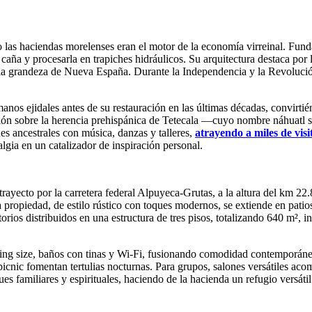
 las haciendas morelenses eran el motor de la economía virreinal. Fund
r caña y procesarla en trapiches hidráulicos. Su arquitectura destaca po
la grandeza de Nueva España. Durante la Independencia y la Revolución
nos ejidales antes de su restauración en las últimas décadas, convirtién
ón sobre la herencia prehispánica de Tetecala —cuyo nombre náhuatl sig
es ancestrales con música, danzas y talleres,
atrayendo a miles de vis
lgia en un catalizador de inspiración personal.
trayecto por la carretera federal Alpuyeca-Grutas, a la altura del km 2
propiedad, de estilo rústico con toques modernos, se extiende en patio
ios distribuidos en una estructura de tres pisos, totalizando 640 m², in
king size, baños con tinas y Wi-Fi, fusionando comodidad contemporánea 
e picnic fomentan tertulias nocturnas. Para grupos, salones versátiles 
es familiares y espirituales, haciendo de la hacienda un refugio versátil