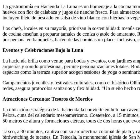
La gastronomía en Hacienda La Luna es un homenaje a la cocina morelen
huevos con flor de calabaza y jugos de nanche fresco. Para almuerzos,
incluyen filete de pescado en salsa de vino blanco con hierbas, o ve
Los chefs, locales en su mayoría, priorizan la sostenibilidad: menús
de cocina enseñan a preparar tamales de ceniza o atole de amaranto. 
por persona en banquetes, hacen de las comidas un placer inclusivo,
Eventos y Celebraciones Bajo la Luna
La hacienda brilla como venue para bodas y eventos, con jardines amp
arquerías y sonido profesional, permite personalizaciones totales. Bod
espacios como la terraza superior acogen sesiones de yoga o seminarios
Campamentos juveniles y festivales culturales, como el histórico Ol
redes, asegura protocolos sanitarios y flexibilidad. “Un sueño hecho 
Atracciones Cercanas: Tesoros de Morelos
La ubicación estratégica de la hacienda la convierte en hub para a
Pelota, cuna del calendario mesoamericano. Coatetelco, a 15 minutos,
50 metros de altura y formaciones etéreas, tours de dos horas que evo
Taxco, a 30 minutos, cautiva con su arquitectura colonial de plata y
birdwatching de tucanes. En Tetecala, la monumental iglesia de San M