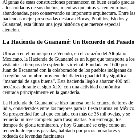
Algunas de estas construcciones permanecen en buen estado gracias
a los cuidados de sus dueños, mientras que otras yacen en ruinas,
abandonadas, pero conservando su imponente arquitectura. Entre las
haciendas mejor preservadas destacan Bocas, Peotillos, Bledos y
Guanamé, esta última una joya histórica que merece especial
atención.
La Hacienda de Guanamé: Un Recuerdo del Pasado
Ubicada en el municipio de Venado, en el corazón del Altiplano
Mexicano, la Hacienda de Guanamé es un lugar que transporta a los
visitantes a tiempos de esplendor virreinal. Fundada en 1600 por
Juan de Escanamé con la colaboración de los pueblos indígenas de
la región, su nombre proviene del dialecto guachichil y significa
“manantial de agua buena”. Esta hacienda llegó a abarcar 400 mil
hectáreas durante el siglo XIX, con una actividad económica
centrada principalmente en la ganadería.
La Hacienda de Guanamé se hizo famosa por la crianza de toros de
lidia, considerados entre los mejores para la fiesta taurina en México.
Su prosperidad fue tal que contaba con más de 35 mil ovejas, y se
requería un mes completo para trasquilarlas. Sin embargo, los
tiempos de gloria terminaron, y hoy Guanamé se erige como un
recuerdo de épocas pasadas, habitada por pocos moradores y
rodeada de leyendas fascinantes.