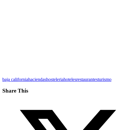
baja california
haciendas
hosteleria
hoteles
restaurantes
turismo
Share This