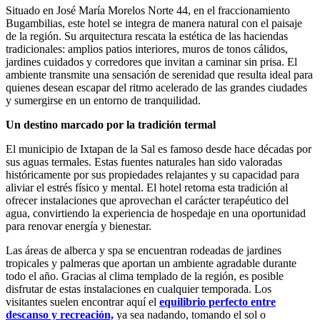
Situado en José María Morelos Norte 44, en el fraccionamiento
Bugambilias, este hotel se integra de manera natural con el paisaje
de la región. Su arquitectura rescata la estética de las haciendas
tradicionales: amplios patios interiores, muros de tonos cálidos,
jardines cuidados y corredores que invitan a caminar sin prisa. El
ambiente transmite una sensación de serenidad que resulta ideal para
quienes desean escapar del ritmo acelerado de las grandes ciudades
y sumergirse en un entorno de tranquilidad.
Un destino marcado por la tradición termal
El municipio de Ixtapan de la Sal es famoso desde hace décadas por
sus aguas termales. Estas fuentes naturales han sido valoradas
históricamente por sus propiedades relajantes y su capacidad para
aliviar el estrés físico y mental. El hotel retoma esta tradición al
ofrecer instalaciones que aprovechan el carácter terapéutico del
agua, convirtiendo la experiencia de hospedaje en una oportunidad
para renovar energía y bienestar.
Las áreas de alberca y spa se encuentran rodeadas de jardines
tropicales y palmeras que aportan un ambiente agradable durante
todo el año. Gracias al clima templado de la región, es posible
disfrutar de estas instalaciones en cualquier temporada. Los
visitantes suelen encontrar aquí el
equilibrio perfecto entre
descanso y recreación,
ya sea nadando, tomando el sol o