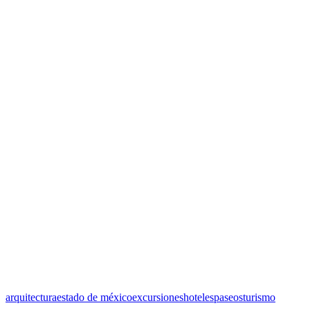
arquitectura
estado de méxico
excursiones
hoteles
paseos
turismo