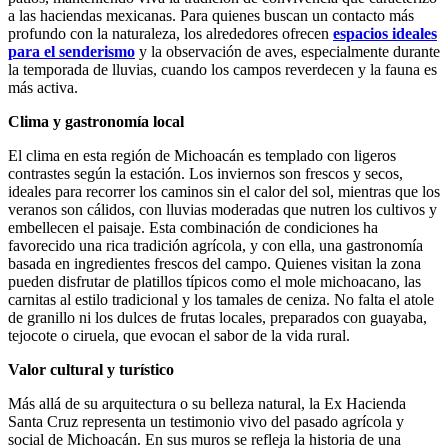
a las haciendas mexicanas. Para quienes buscan un contacto más
profundo con la naturaleza, los alrededores ofrecen
espacios ideales
para el senderismo
y la observación de aves, especialmente durante
la temporada de lluvias, cuando los campos reverdecen y la fauna es
más activa.
Clima y gastronomía local
El clima en esta región de Michoacán es templado con ligeros
contrastes según la estación. Los inviernos son frescos y secos,
ideales para recorrer los caminos sin el calor del sol, mientras que los
veranos son cálidos, con lluvias moderadas que nutren los cultivos y
embellecen el paisaje. Esta combinación de condiciones ha
favorecido una rica tradición agrícola, y con ella, una gastronomía
basada en ingredientes frescos del campo. Quienes visitan la zona
pueden disfrutar de platillos típicos como el mole michoacano, las
carnitas al estilo tradicional y los tamales de ceniza. No falta el atole
de granillo ni los dulces de frutas locales, preparados con guayaba,
tejocote o ciruela, que evocan el sabor de la vida rural.
Valor cultural y turístico
Más allá de su arquitectura o su belleza natural, la Ex Hacienda
Santa Cruz representa un testimonio vivo del pasado agrícola y
social de Michoacán. En sus muros se refleja la historia de una