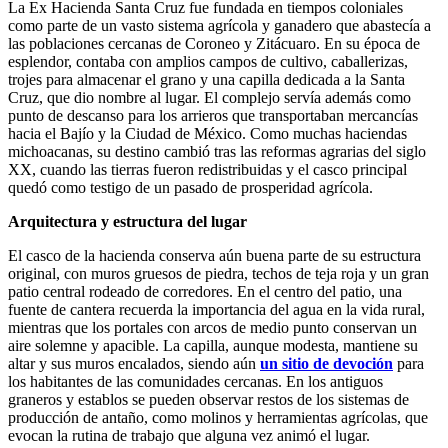
La Ex Hacienda Santa Cruz fue fundada en tiempos coloniales
como parte de un vasto sistema agrícola y ganadero que abastecía a
las poblaciones cercanas de Coroneo y Zitácuaro. En su época de
esplendor, contaba con amplios campos de cultivo, caballerizas,
trojes para almacenar el grano y una capilla dedicada a la Santa
Cruz, que dio nombre al lugar. El complejo servía además como
punto de descanso para los arrieros que transportaban mercancías
hacia el Bajío y la Ciudad de México. Como muchas haciendas
michoacanas, su destino cambió tras las reformas agrarias del siglo
XX, cuando las tierras fueron redistribuidas y el casco principal
quedó como testigo de un pasado de prosperidad agrícola.
Arquitectura y estructura del lugar
El casco de la hacienda conserva aún buena parte de su estructura
original, con muros gruesos de piedra, techos de teja roja y un gran
patio central rodeado de corredores. En el centro del patio, una
fuente de cantera recuerda la importancia del agua en la vida rural,
mientras que los portales con arcos de medio punto conservan un
aire solemne y apacible. La capilla, aunque modesta, mantiene su
altar y sus muros encalados, siendo aún
un sitio de devoción
para
los habitantes de las comunidades cercanas. En los antiguos
graneros y establos se pueden observar restos de los sistemas de
producción de antaño, como molinos y herramientas agrícolas, que
evocan la rutina de trabajo que alguna vez animó el lugar.