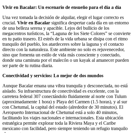
Vivir en Bacalar: Un escenario de ensueño para el día a día
Una vez tomada la decisión de alquilar, elegir el lugar correcto es
crucial.
Vivir en Bacalar
significa despertar cada día en un entorno
de una belleza serena y apacible. Lejos del bullicio de los
megacentros turísticos, la “Laguna de los Siete Colores” se convierte
en tu patio trasero. El estrés de la vida urbana se disipa con el ritmo
tranquilo del pueblo, los atardeceres sobre la laguna y el contacto
directo con la naturaleza. Este ambiente no solo es rejuvenecedor,
sino que fomenta un estilo de vida más consciente y conectado,
donde una caminata por el malecón o un kayak al amanecer pueden
ser parte de tu rutina diaria.
Conectividad y servicios: Lo mejor de dos mundos
Aunque Bacalar emana una vibra tranquila y desconectada, no está
aislado. Su infraestructura de conectividad es excelente, con la
carretera federal 307 conectándolo fluidamente al norte con Tulum
(aproximadamente 1 hora) y Playa del Carmen (1.5 horas), y al sur
con Chetumal, la capital del estado (alrededor de 30 minutos). El
Aeropuerto Internacional de Chetumal está a solo 40 minutos,
facilitando los viajes nacionales e internacionales. Esta ubicación
estratégica permite explorar toda la Riviera Maya y el Caribe
mexicano con facilidad, pero siempre teniendo un refugio tranquilo