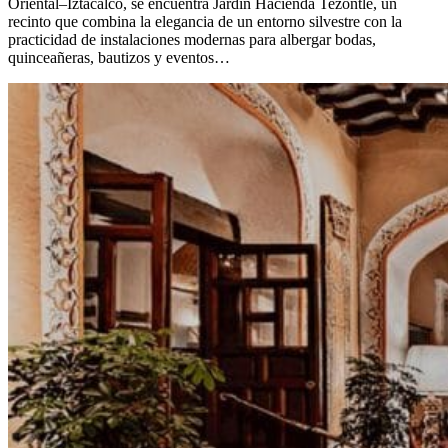
Oriental–Iztacalco, se encuentra Jardín Hacienda Tezontle, un
recinto que combina la elegancia de un entorno silvestre con la
practicidad de instalaciones modernas para albergar bodas,
quinceañeras, bautizos y eventos…