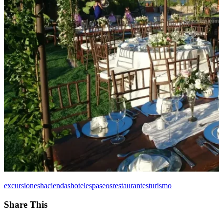
excursiones
haciendas
hoteles
paseos
restaurantes
turismo
Share This